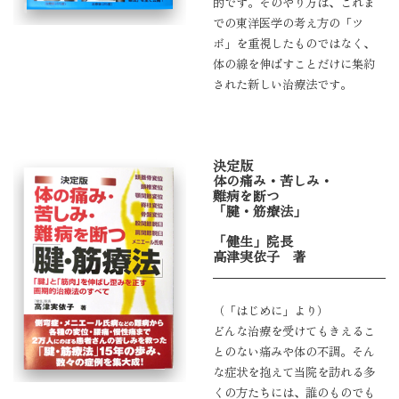
的です。そのやり方は、これま
での東洋医学の考え方の「ツ
ボ」を重視したものではなく、
体の線を伸ばすことだけに集約
された新しい治療法です。
決定版
体の痛み・苦しみ・
難病を断つ
「腱・筋療法」
「健生」院長
高津実依子 著
（「はじめに」より）
どんな治療を受けてもきえるこ
とのない痛みや体の不調。そん
な症状を抱えて当院を訪れる多
くの方たちには、誰のものでも