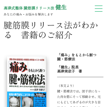
健生
高津式整体 腱筋膜リリース法
あなたの痛み・お悩みを解決します
腱筋膜リリース法がわか
る 書籍のご紹介
「痛み」をもとから断つ
腱・筋療法
「健生」院長
高津実依子 著
（本文より）
腱・筋療法では、団子状になっ
た肉を筋にそって移動させ、元
にもどしてあげるのが大きな目